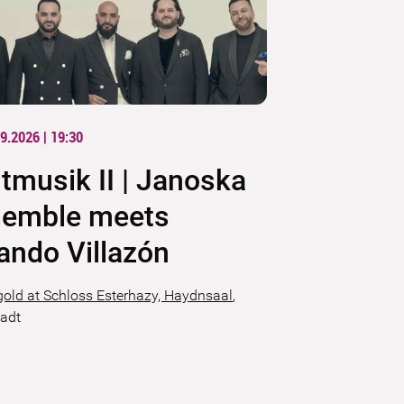
9.2026 | 19:30
tmusik II | Janoska
semble meets
ando Villazón
gold at Schloss Esterhazy, Haydnsaal
,
tadt