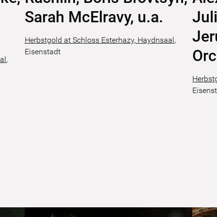
Sarah McElravy, u.a.
Jul
Je
Herbstgold at Schloss Esterhazy, Haydnsaal
,
Orc
Eisenstadt
al
,
Herbst
Eisens