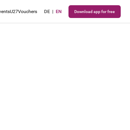
vents
U27
Vouchers
DE
|
EN
Download app for free