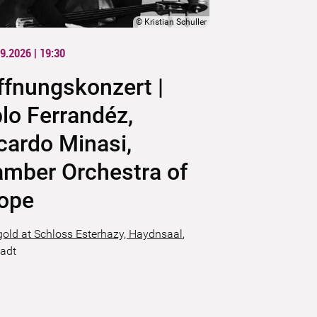
©
Kristian Schuller
9.2026 | 19:30
ffnungskonzert |
lo Ferrandéz,
cardo Minasi,
mber Orchestra of
ope
gold at Schloss Esterhazy, Haydnsaal
,
tadt