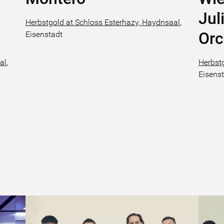
Jul
Herbstgold at Schloss Esterhazy, Haydnsaal
,
Orc
Eisenstadt
al
,
Herbst
Eisens