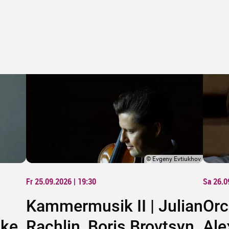
©
Evgeny Evtiukhov
Fr 25.09.2026 | 19:30
Sa 26.0
Kammermusik II | Julian
Orc
ke,
Rachlin, Boris Brovtsyn,
Ale