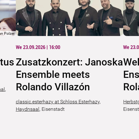
an Polzer
We 23.09.2026 | 16:00
We 23.0
tus
Zusatzkonzert: Janoska
Wel
Ensemble meets
En
Rolando Villazón
Rol
aal
,
classic.esterhazy at Schloss Esterhazy,
Herbst
Haydnsaal
,
Eisenstadt
Eisens