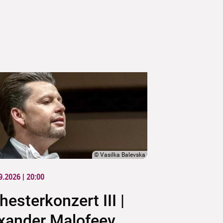
©
Vasilka Balevska
9.2026 | 20:00
hesterkonzert III |
xander Malofeev,