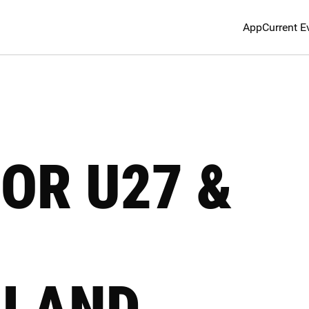
App
Current E
OR U27 &
NLAND