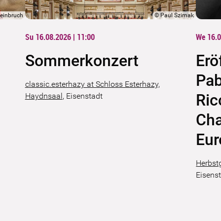
teinbruch
©
Paul Szimak
Su 16.08.2026 | 11:00
We 16.0
Sommerkonzert
Erö
Pab
classic.esterhazy at Schloss Esterhazy,
Ric
Haydnsaal
,
Eisenstadt
Cha
Eur
Herbst
Eisens