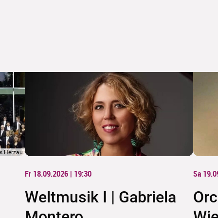
s Herzau
Fr 18.09.2026 | 19:30
Sa 19.0
Weltmusik I | Gabriela
Orc
Montero
Wie