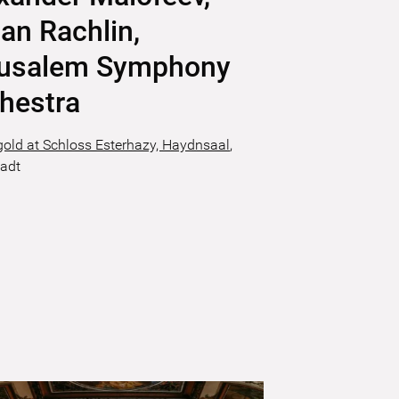
ian Rachlin,
rusalem Symphony
hestra
gold at Schloss Esterhazy, Haydnsaal
,
tadt