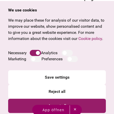
Offers & News
Vienna
We use cookies
U27
Tyrol
We may place these for analysis of our visitor data, to
Gift voucher
Vorarlberg
improve our website, show personalised content and
Frequently asked questions
Burgenland
to give you a great website experience. For more
Salzburg
information about the cookies visit our
Cookie policy
.
Upper Austria
Company
Necessary
Analytics
Legal notice
Marketing
Preferences
Data protection information
Cookie information
General Terms and Conditions
Save settings
Reject all
Accept all