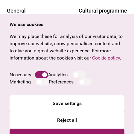
General
Cultural programme
Offers & News
Vienna
We use cookies
U27
Tyrol
We may place these for analysis of our visitor data, to
Gift voucher
Vorarlberg
improve our website, show personalised content and
Frequently asked questions
Burgenland
to give you a great website experience. For more
Salzburg
information about the cookies visit our
Cookie policy
.
Upper Austria
Company
Necessary
Analytics
Legal notice
Marketing
Preferences
Data protection information
Cookie information
General Terms and Conditions
Save settings
Reject all