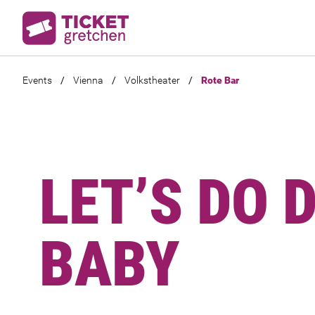
Events
/
Vienna
/
Volkstheater
/
Rote Bar
LET’S DO 
BABY