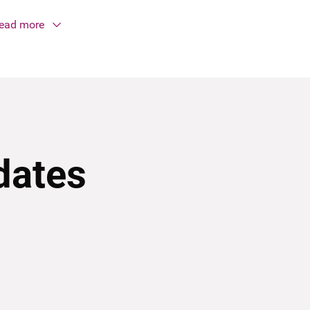
ead more
dates