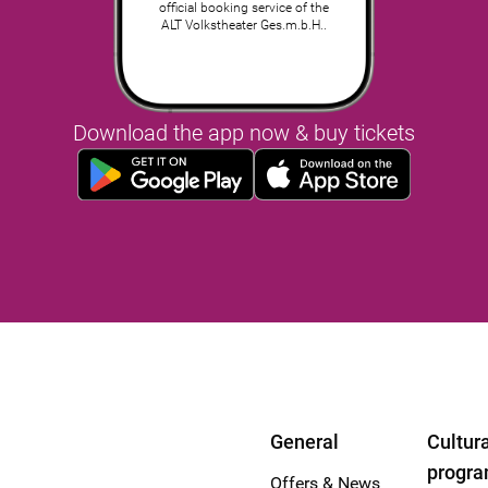
official booking service of the
ALT Volkstheater Ges.m.b.H..
Download the app now & buy tickets
General
Cultura
progr
Offers & News