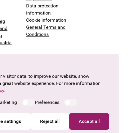
Data protection
information
Cookie information
erg
General Terms and
land
Conditions
g
ustria
 visitor data, to improve our website, show
a great website experience. For more information
cy
.
arketing
Preferences
e settings
Reject all
Accept all