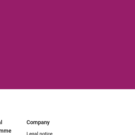
l
Company
amme
Legal notice