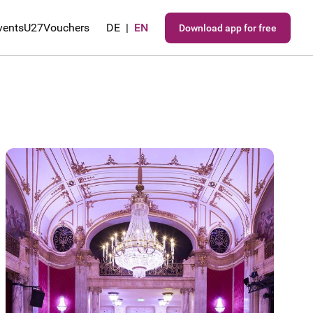
vents
U27
Vouchers
DE
|
EN
Download app for free