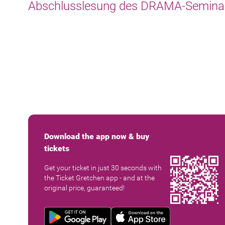
Abschlusslesung des DRAMA-Semina
Download the app now & buy
tickets
Get your ticket in just 30 seconds with
the Ticket Gretchen app - and at the
original price, guaranteed!