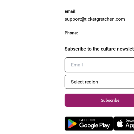
Email
:
support@ticketgretchen.com
Phone
:
Subscribe to the culture newslet
Subscribe