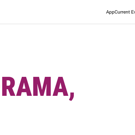
App
Current E
DRAMA,