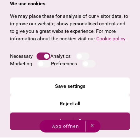
Offers & News
Vienna
We use cookies
U27
Tyrol
Gift voucher
Vorarlberg
We may place these for analysis of our visitor data, to
Frequently asked questions
Burgenland
improve our website, show personalised content and
Salzburg
to give you a great website experience. For more
Upper Austria
information about the cookies visit our
Cookie policy
.
Company
Legal notice
Necessary
Analytics
Data protection information
Marketing
Preferences
Cookie information
General Terms and Conditions
Save settings
Reject all
Accept all