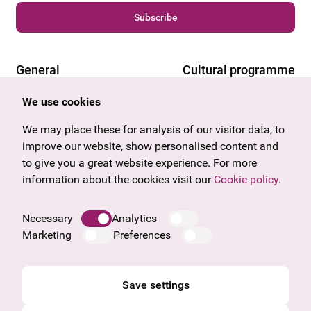
Subscribe
General
Cultural programme
Offers & News
Vienna
We use cookies
U27
Tyrol
Gift voucher
Vorarlberg
We may place these for analysis of our visitor data, to
Frequently asked questions
Burgenland
improve our website, show personalised content and
Salzburg
to give you a great website experience. For more
Upper Austria
information about the cookies visit our
Cookie policy
.
Company
Legal notice
Necessary
Analytics
Data protection information
Marketing
Preferences
Cookie information
General Terms and Conditions
Save settings