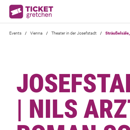
Events
/
Vienna
/
Theater in der Josefstadt
/
Sträußelsäle,
JOSEFSTA
| NILS AR