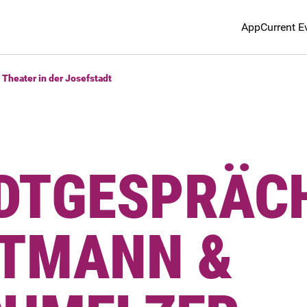
App
Current E
 Theater in der Josefstadt
DTGESPRÄC
ZTMANN &