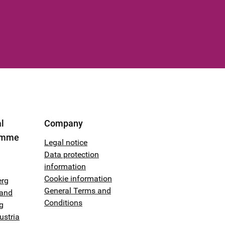
l
Company
amme
Legal notice
Data protection
information
Cookie information
erg
General Terms and
land
Conditions
g
ustria