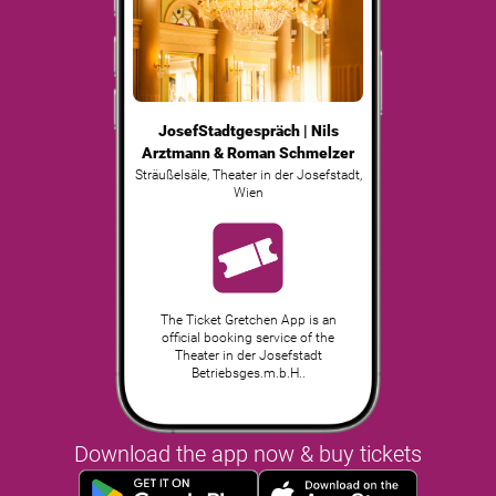
JosefStadtgespräch | Nils
Arztmann & Roman Schmelzer
Sträußelsäle, Theater in der Josefstadt
,
Wien
The Ticket Gretchen App is an
official booking service of the
Theater in der Josefstadt
Betriebsges.m.b.H..
Download the app now & buy tickets