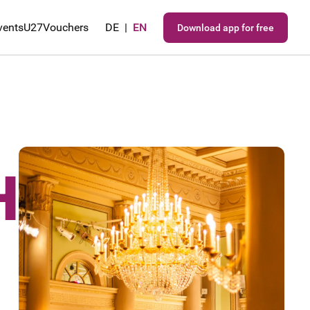
vents
U27
Vouchers
DE
|
EN
Download app for free
H