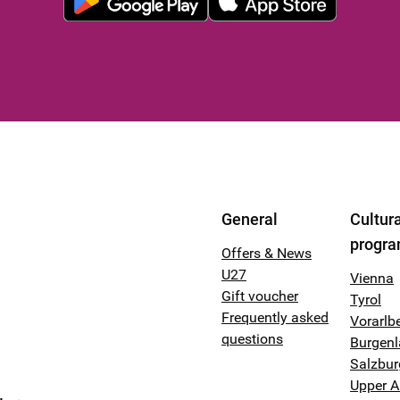
General
Cultura
progr
Offers & News
U27
Vienna
Gift voucher
Tyrol
Frequently asked
Vorarlb
questions
Burgen
Salzbur
Upper A