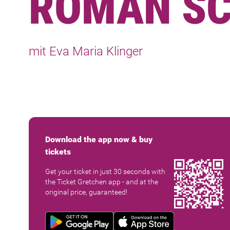
ROMAN S
mit Eva Maria Klinger
Download the app now & buy
tickets
Get your ticket in just 30 seconds with
the Ticket Gretchen app - and at the
original price, guaranteed!