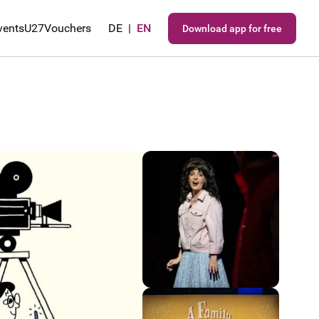
vents
U27
Vouchers
DE
|
EN
Download app for free