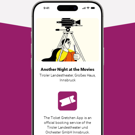
Another Night at the Movies
Tiroler Landestheater, Großes Haus
,
Innsbruck
The Ticket Gretchen App is an
official booking service of the
Tiroler Landestheater und
Orchester GmbH Innsbruck.