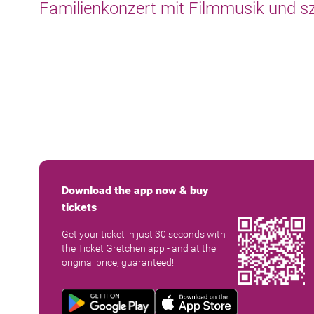
Familienkonzert mit Filmmusik und s
Download the app now & buy
tickets
Get your ticket in just 30 seconds with
the Ticket Gretchen app - and at the
original price, guaranteed!