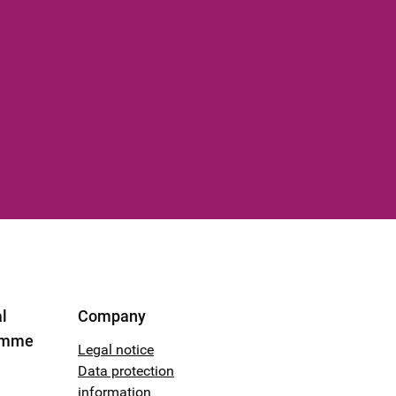
l
Company
amme
Legal notice
Data protection
information