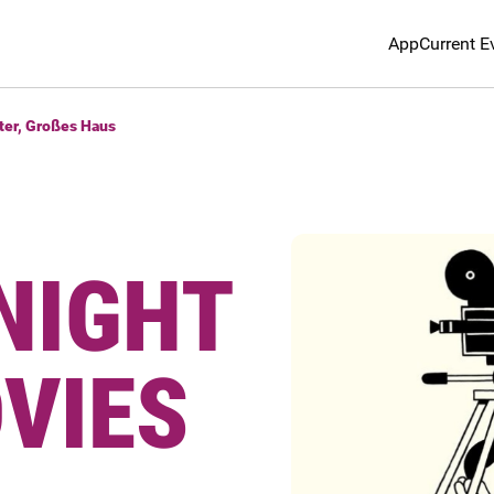
App
Current E
ter, Großes Haus
NIGHT
VIES