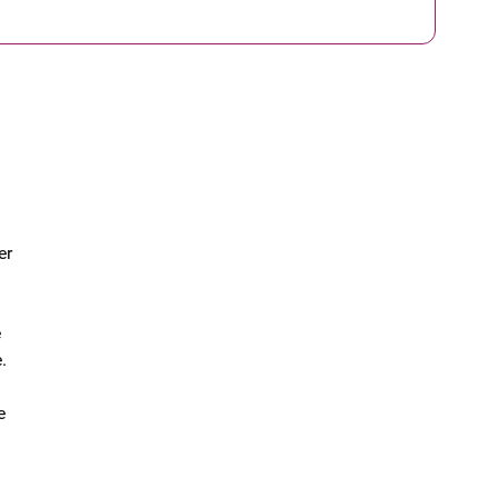
er
e
.
e