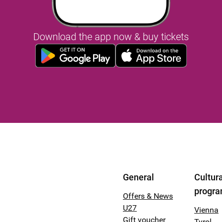
Download the app now & buy tickets
General
Cultura
progr
Offers & News
U27
Vienna
Gift voucher
Tyrol