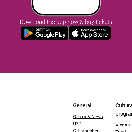
Download the app now & buy tickets
General
Cultura
progr
Offers & News
U27
Vienna
Gift voucher
Tyrol