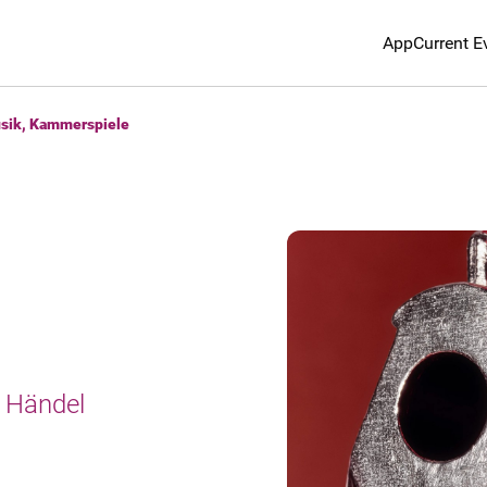
App
Current E
usik, Kammerspiele
h Händel