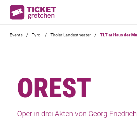
Events
/
Tyrol
/
Tiroler Landestheater
/
TLT at Haus der M
OREST
Oper in drei Akten von Georg Friedric