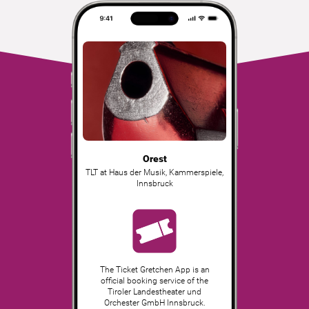
Orest
TLT at Haus der Musik, Kammerspiele
,
Innsbruck
The Ticket Gretchen App is an
official booking service of the
Tiroler Landestheater und
Orchester GmbH Innsbruck.