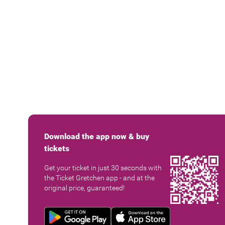
Download the app now & buy
tickets
Get your ticket in just 30 seconds with
the Ticket Gretchen app - and at the
original price, guaranteed!