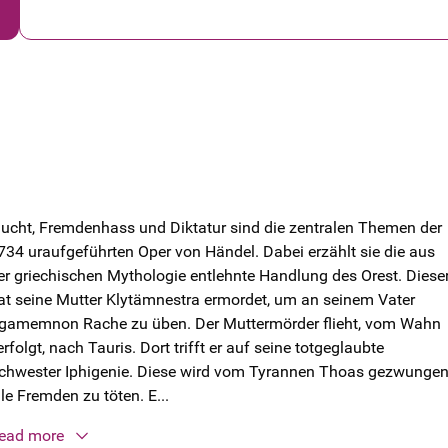
lucht, Fremdenhass und Diktatur sind die zentralen Themen der
734 uraufgeführten Oper von Händel. Dabei erzählt sie die aus
er griechischen Mythologie entlehnte Handlung des Orest. Diese
at seine Mutter Klytämnestra ermordet, um an seinem Vater
gamemnon Rache zu üben. Der Muttermörder flieht, vom Wahn
erfolgt, nach Tauris. Dort trifft er auf seine totgeglaubte
chwester Iphigenie. Diese wird vom Tyrannen Thoas gezwungen
lle Fremden zu töten. E...
ead more