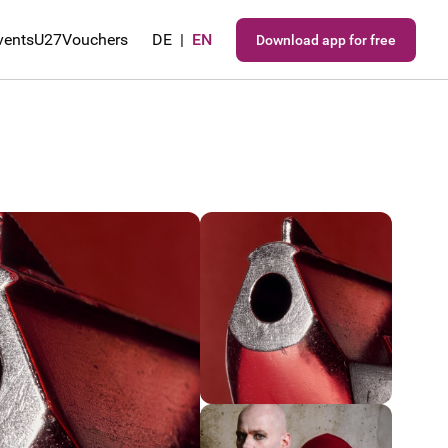
vents
U27
Vouchers
DE
|
EN
Download app for free