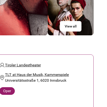
View all
Tiroler Landestheater
TLT at Haus der Musik, Kammerspiele
Universitätsstraße 1, 6020 Innsbruck
Oper