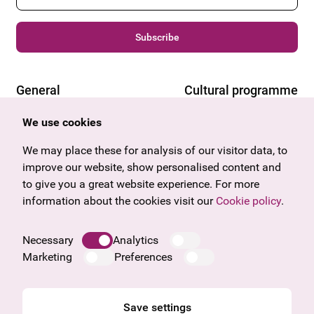
Subscribe
General
Cultural programme
Offers & News
Vienna
We use cookies
U27
Tyrol
Gift voucher
Vorarlberg
We may place these for analysis of our visitor data, to
Frequently asked questions
Burgenland
improve our website, show personalised content and
Salzburg
to give you a great website experience. For more
Upper Austria
information about the cookies visit our
Cookie policy
.
Company
Legal notice
Necessary
Analytics
Data protection information
Marketing
Preferences
Cookie information
General Terms and Conditions
Save settings