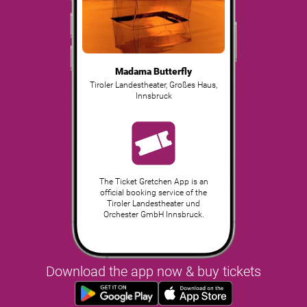
Madama Butterfly
Tiroler Landestheater, Großes Haus
,
Innsbruck
The Ticket Gretchen App is an
official booking service of the
Tiroler Landestheater und
Orchester GmbH Innsbruck.
Download the app now & buy tickets