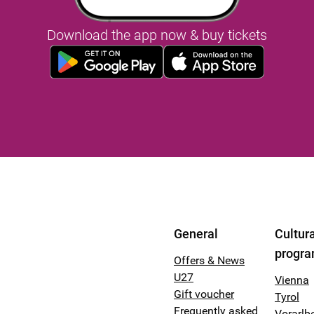
Download the app now & buy tickets
General
Cultura
progr
Offers & News
U27
Vienna
Gift voucher
Tyrol
Frequently asked
Vorarlb