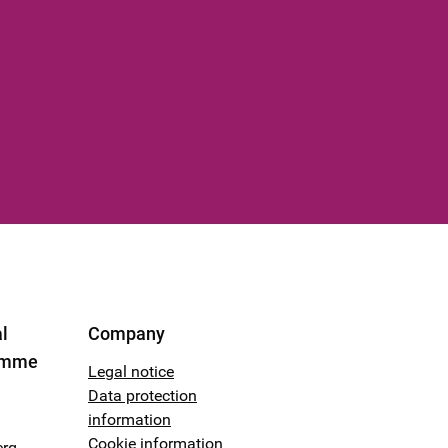
l
Company
amme
Legal notice
Data protection
information
Cookie information
erg