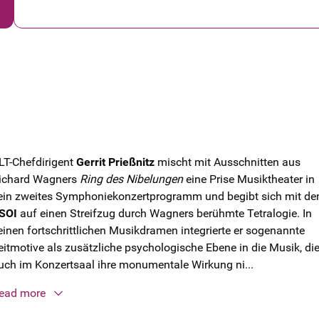
LT-Chefdirigent
Gerrit Prießnitz
mischt mit Ausschnitten aus
ichard Wagners
Ring des Nibelungen
eine Prise Musiktheater in
ein zweites Symphoniekonzertprogramm und begibt sich mit d
SOI
auf einen Streifzug durch Wagners berühmte Tetralogie. In
einen fortschrittlichen Musikdramen integrierte er sogenannte
eitmotive als zusätzliche psychologische Ebene in die Musik, di
uch im Konzertsaal ihre monumentale Wirkung ni...
ead more