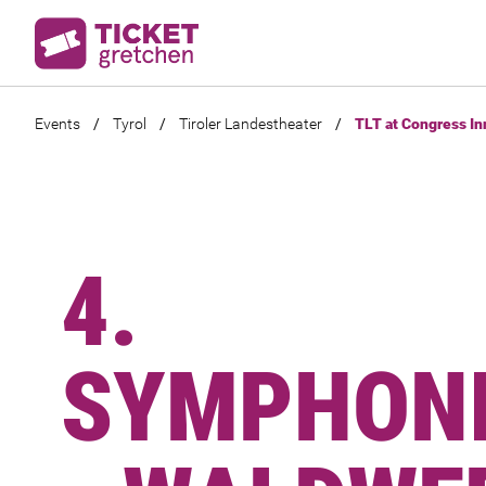
Events
/
Tyrol
/
Tiroler Landestheater
/
TLT at Congress Inn
4.
SYMPHONI