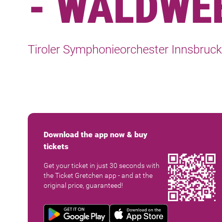
- WALDWE
Tiroler Symphonieorchester Innsbruck
Download the app now & buy
tickets
Get your ticket in just 30 seconds with
the Ticket Gretchen app - and at the
original price, guaranteed!