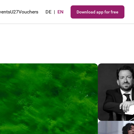
vents
U27
Vouchers
DE
|
EN
Download app for free