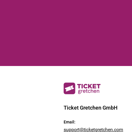
Ticket Gretchen GmbH
Email
:
support@ticketgretchen.com