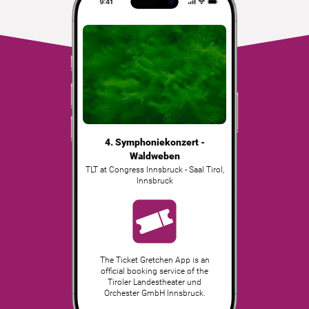
4. Symphoniekonzert -
Waldweben
TLT at Congress Innsbruck - Saal Tirol
,
Innsbruck
The Ticket Gretchen App is an
official booking service of the
Tiroler Landestheater und
Orchester GmbH Innsbruck.