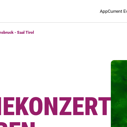
App
Current E
sbruck - Saal Tirol
EKONZERT