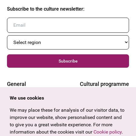
Subscribe to the culture newsletter
:
Subscribe
General
Cultural programme
Offers & News
Vienna
We use cookies
U27
Tyrol
We may place these for analysis of our visitor data, to
Gift voucher
Vorarlberg
improve our website, show personalised content and
Frequently asked questions
Burgenland
to give you a great website experience. For more
Salzburg
information about the cookies visit our
Cookie policy
.
Upper Austria