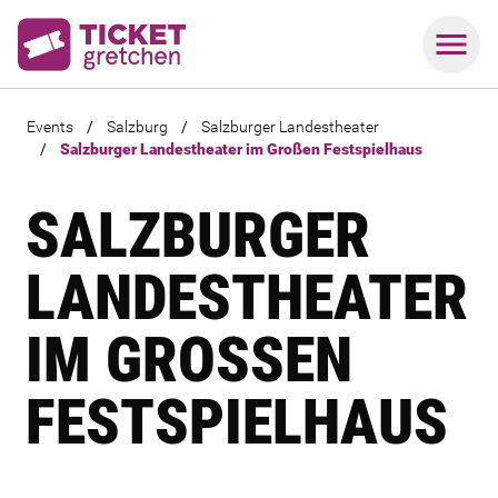
Events
/
Salzburg
/
Salzburger Landestheater
/
Salzburger Landestheater im Großen Festspielhaus
SALZBURGER
LANDESTHEATER
IM GROSSEN F
ESTSPIELHAUS