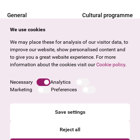
General
Cultural programme
Offers & News
Vienna
We use cookies
U27
Tyrol
Gift voucher
Vorarlberg
We may place these for analysis of our visitor data, to
Frequently asked questions
Burgenland
improve our website, show personalised content and
Salzburg
to give you a great website experience. For more
Upper Austria
information about the cookies visit our
Cookie policy
.
Company
Legal notice
Necessary
Analytics
Data protection information
Marketing
Preferences
Cookie information
General Terms and Conditions
Save settings
Reject all