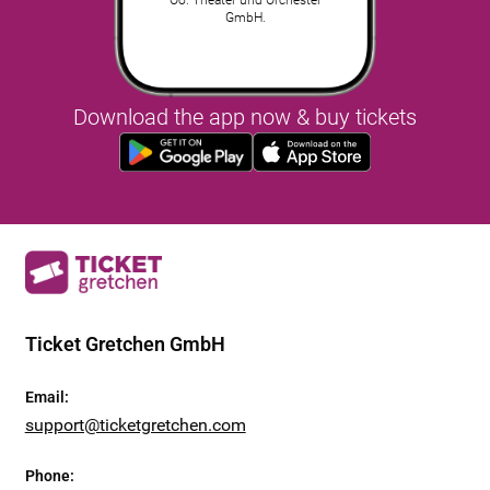
GmbH.
Download the app now & buy tickets
Ticket Gretchen GmbH
Email
:
support@ticketgretchen.com
Phone
: