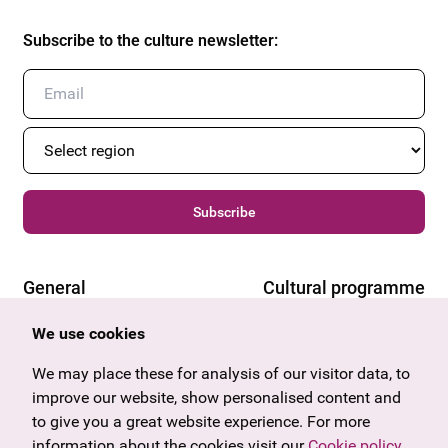
Subscribe to the culture newsletter
:
Subscribe
General
Cultural programme
Offers & News
Vienna
We use cookies
U27
Tyrol
Gift voucher
Vorarlberg
We may place these for analysis of our visitor data, to
Frequently asked questions
Burgenland
improve our website, show personalised content and
Salzburg
to give you a great website experience. For more
Upper Austria
information about the cookies visit our
Cookie policy
.