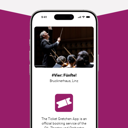
#Vier: Fünfte!
Brucknerhaus
,
Linz
The Ticket Gretchen App is an
official booking service of the
Oö. Theater und Orchester