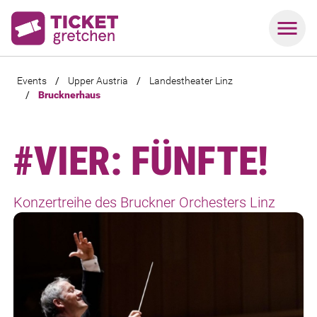
Events
/
Upper Austria
/
Landestheater Linz
/
Brucknerhaus
#VIER: FÜNFTE!
Konzertreihe des Bruckner Orchesters Linz