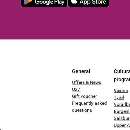
General
Cultura
progr
Offers & News
U27
Vienna
Gift voucher
Tyrol
Frequently asked
Vorarlb
questions
Burgen
Salzbur
Upper A