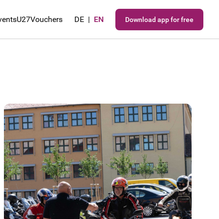
vents
U27
Vouchers
DE
|
EN
Download app for free