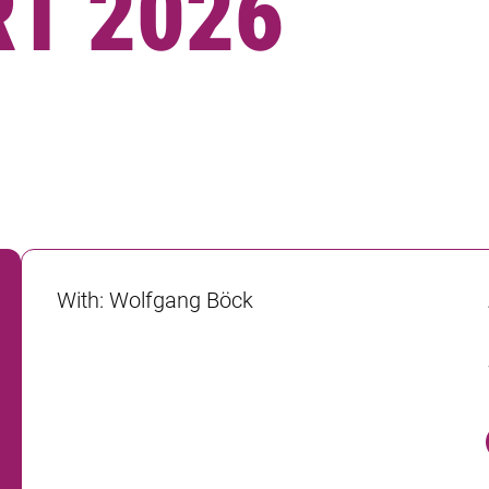
T 2026
With
:
Wolfgang Böck