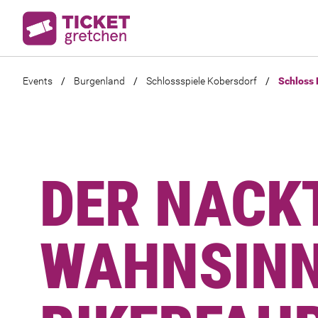
Events
/
Burgenland
/
Schlossspiele Kobersdorf
/
Schloss 
DER NACK
WAHNSINN