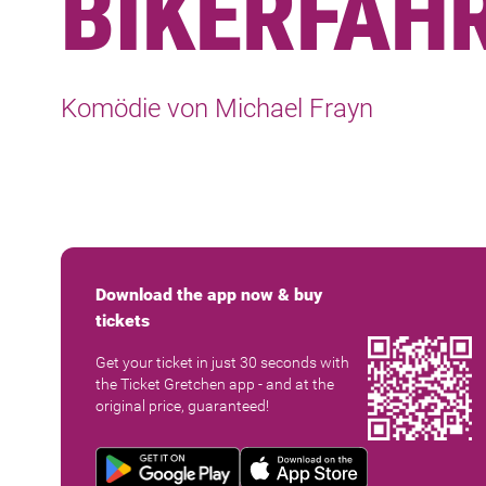
BIKERFAHR
Komödie von Michael Frayn
Download the app now & buy
tickets
Get your ticket in just 30 seconds with
the Ticket Gretchen app - and at the
original price, guaranteed!