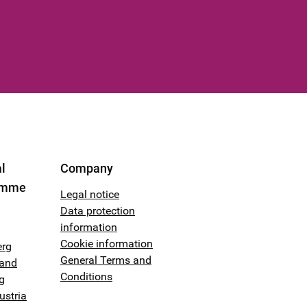
l
Company
amme
Legal notice
Data protection
information
Cookie information
erg
General Terms and
land
Conditions
g
ustria