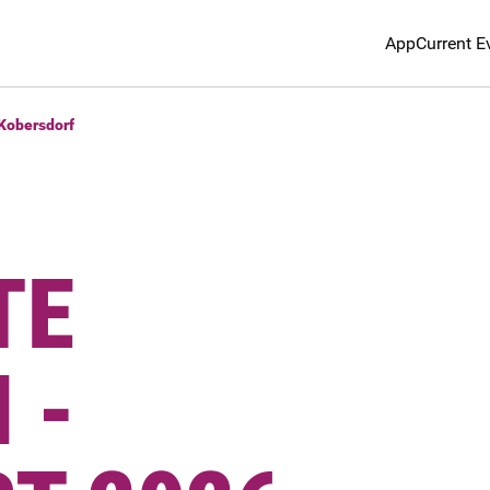
App
Current E
Kobersdorf
TE
 -