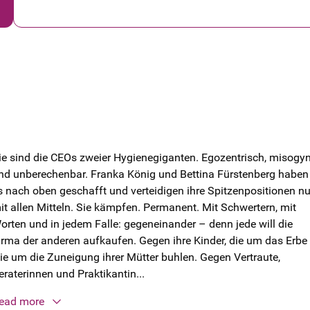
ie sind die CEOs zweier Hygienegiganten. Egozentrisch, misogy
nd unberechenbar. Franka König und Bettina Fürstenberg haben
s nach oben geschafft und verteidigen ihre Spitzenpositionen n
it allen Mitteln. Sie kämpfen. Permanent. Mit Schwertern, mit
orten und in jedem Falle: gegeneinander – denn jede will die
irma der anderen aufkaufen. Gegen ihre Kinder, die um das Erbe
ie um die Zuneigung ihrer Mütter buhlen. Gegen Vertraute,
eraterinnen und Praktikantin...
ead more