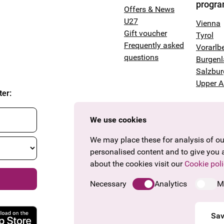
progr
Offers & News
U27
Vienna
Gift voucher
Tyrol
Frequently asked
Vorarlb
questions
Burgen
Salzbur
Upper A
ter
:
We use cookies
We may place these for analysis of our
personalised content and to give you 
about the cookies visit our
Cookie poli
Necessary
Analytics
M
Sav