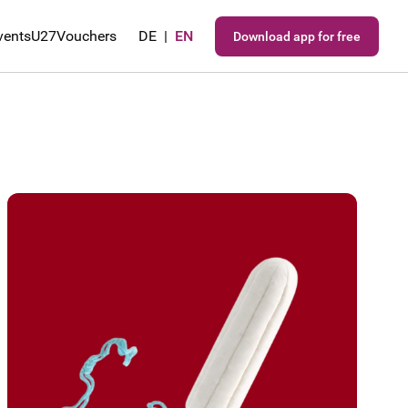
vents
U27
Vouchers
DE
|
EN
Download app for free