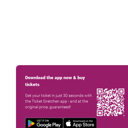
Download the app now & buy
tickets
Get your ticket in just 30 seconds with
the Ticket Gretchen app - and at the
original price, guaranteed!