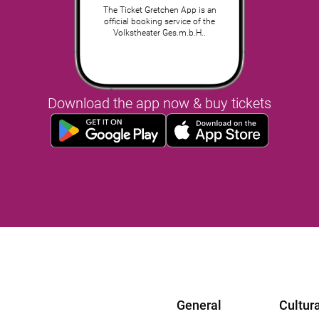
The Ticket Gretchen App is an
official booking service of the
Volkstheater Ges.m.b.H..
Download the app now & buy tickets
General
Cultura