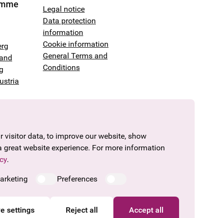
amme
Legal notice
Data protection
information
Cookie information
erg
General Terms and
land
Conditions
g
ustria
 visitor data, to improve our website, show
a great website experience. For more information
cy
.
arketing
Preferences
e settings
Reject all
Accept all