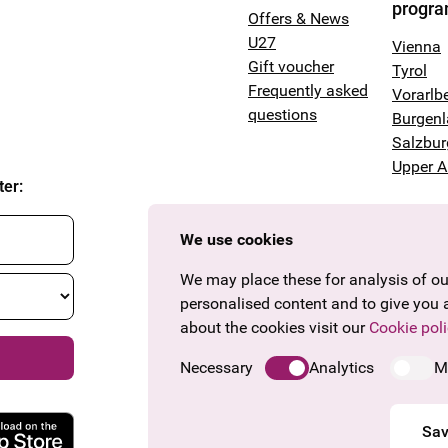
progr
Offers & News
U27
Vienna
Gift voucher
Tyrol
Frequently asked
Vorarlb
questions
Burgen
Salzbur
Upper A
ter
:
We use cookies
We may place these for analysis of our
personalised content and to give you 
about the cookies visit our
Cookie poli
Necessary
Analytics
M
Sav