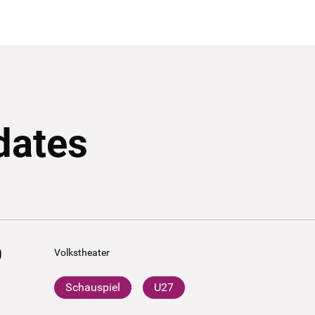
dates
0
Volkstheater
Schauspiel
U27