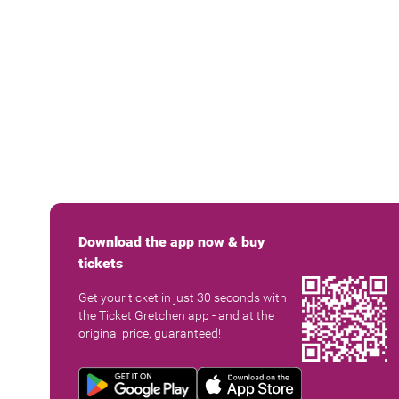
Download the app now & buy
tickets
Get your ticket in just 30 seconds with
the Ticket Gretchen app - and at the
original price, guaranteed!