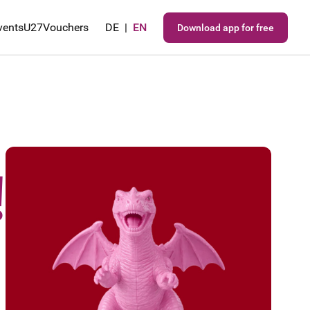
vents
U27
Vouchers
DE
|
EN
Download app for free
!