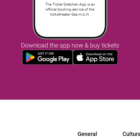
The Ticket Gretchen App is an
official booking service of the
Volkstheater Ges.m.b.H..
Download the app now & buy tickets
General
Cultura