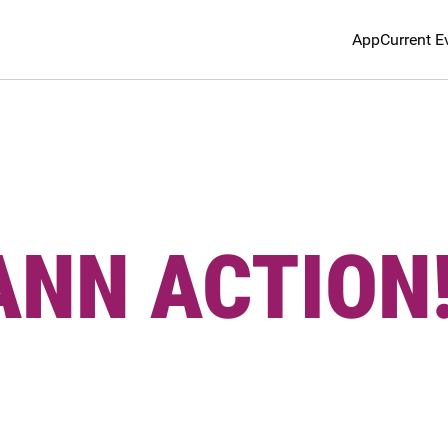
App
Current E
ANN ACTION