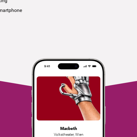
king
smartphone
Macbeth
Volkstheater
,
Wien