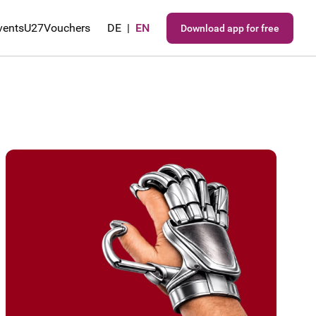
vents
U27
Vouchers
DE
|
EN
Download app for free