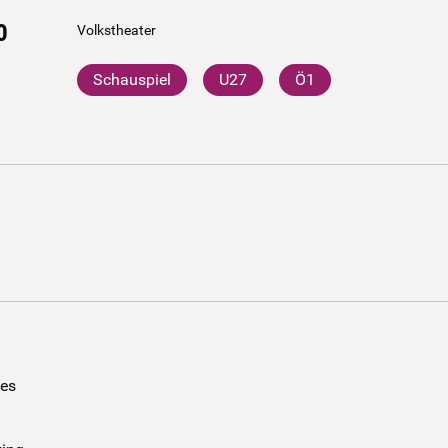
0
Volkstheater
Schauspiel
U27
Ö1
ees