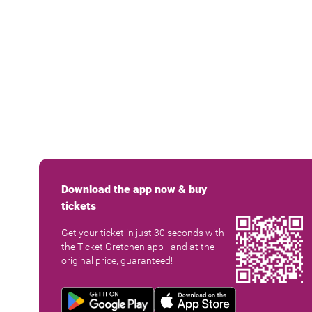
Download the app now & buy
tickets
Get your ticket in just 30 seconds with
the Ticket Gretchen app - and at the
original price, guaranteed!