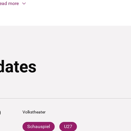
ead more
dates
0
Volkstheater
Schauspiel
U27