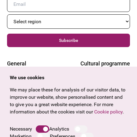
Subscribe
General
Cultural programme
Offers & News
Vienna
We use cookies
U27
Tyrol
Gift voucher
Vorarlberg
We may place these for analysis of our visitor data, to
Frequently asked questions
Burgenland
improve our website, show personalised content and
Salzburg
to give you a great website experience. For more
Upper Austria
information about the cookies visit our
Cookie policy
.
Company
Legal notice
Necessary
Analytics
Data protection information
Marketing
Preferences