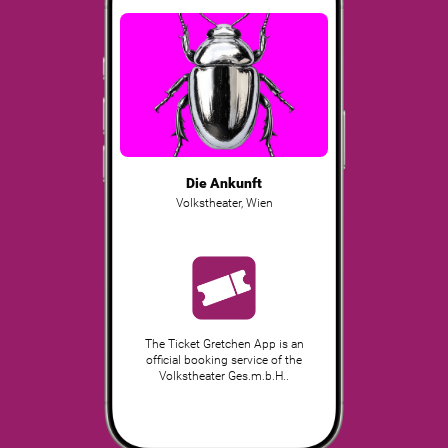
Die Ankunft
Volkstheater
,
Wien
The Ticket Gretchen App is an
official booking service of the
Volkstheater Ges.m.b.H..