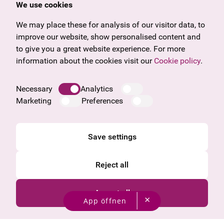
Offers & News
Vienna
We use cookies
U27
Tyrol
Gift voucher
Vorarlberg
We may place these for analysis of our visitor data, to
Frequently asked questions
Burgenland
improve our website, show personalised content and
Salzburg
to give you a great website experience. For more
Upper Austria
information about the cookies visit our
Cookie policy
.
Company
Legal notice
Necessary
Analytics
Data protection information
Marketing
Preferences
Cookie information
General Terms and Conditions
Save settings
Reject all
Accept all