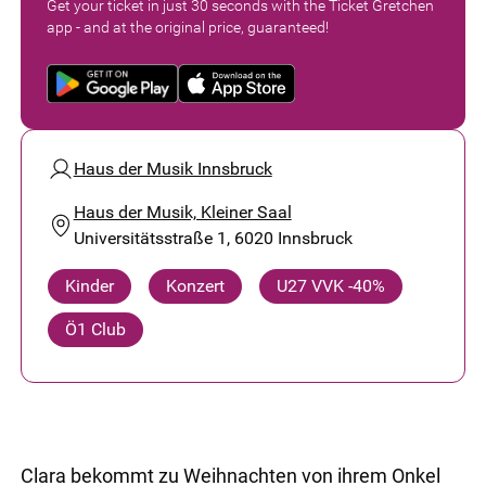
Get your ticket in just 30 seconds with the Ticket Gretchen
app - and at the original price, guaranteed!
Haus der Musik Innsbruck
Haus der Musik, Kleiner Saal
Universitätsstraße 1, 6020 Innsbruck
Kinder
Konzert
U27 VVK -40%
Ö1 Club
Clara bekommt zu Weihnachten von ihrem Onkel