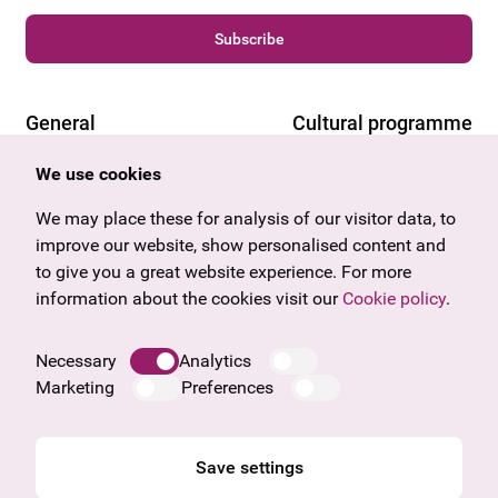
Subscribe
General
Cultural programme
Offers & News
Vienna
We use cookies
U27
Tyrol
Gift voucher
Vorarlberg
We may place these for analysis of our visitor data, to
Frequently asked questions
Burgenland
improve our website, show personalised content and
Salzburg
to give you a great website experience. For more
Upper Austria
information about the cookies visit our
Cookie policy
.
Company
Legal notice
Necessary
Analytics
Data protection information
Marketing
Preferences
Cookie information
General Terms and Conditions
Save settings