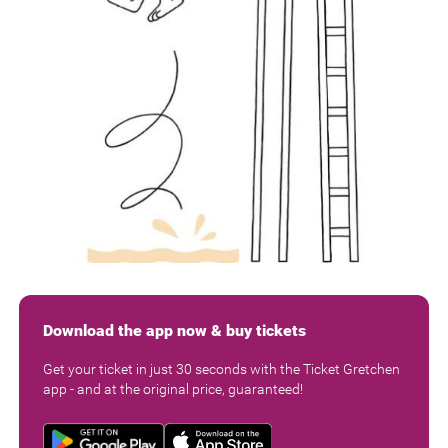
Download the app now & buy tickets
Get your ticket in just 30 seconds with the Ticket Gretchen
app - and at the original price, guaranteed!