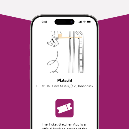
Platsch!
TLT at Haus der Musik, [K2]
,
Innsbruck
The Ticket Gretchen App is an
official booking service of the