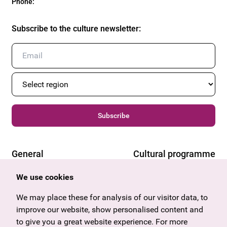
Phone
:
Subscribe to the culture newsletter
:
Subscribe
General
Cultural programme
Offers & News
Vienna
We use cookies
U27
Tyrol
Gift voucher
Vorarlberg
We may place these for analysis of our visitor data, to
Frequently asked questions
Burgenland
improve our website, show personalised content and
Salzburg
to give you a great website experience. For more