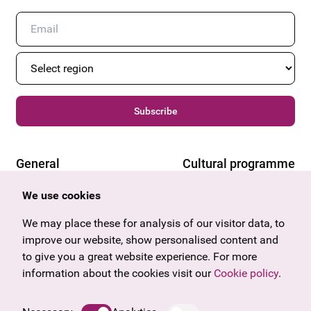
Subscribe
General
Cultural programme
Offers & News
Vienna
We use cookies
U27
Tyrol
Gift voucher
Vorarlberg
We may place these for analysis of our visitor data, to
Frequently asked questions
Burgenland
improve our website, show personalised content and
Salzburg
to give you a great website experience. For more
Upper Austria
information about the cookies visit our
Cookie policy
.
Company