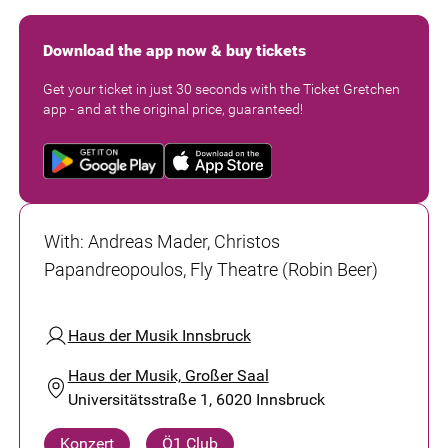
Download the app now & buy tickets
Get your ticket in just 30 seconds with the Ticket Gretchen
app - and at the original price, guaranteed!
With
:
Andreas Mader, Christos
Papandreopoulos, Fly Theatre (Robin Beer)
Haus der Musik Innsbruck
Haus der Musik, Großer Saal
Universitätsstraße 1, 6020 Innsbruck
Konzert
Ö1 Club