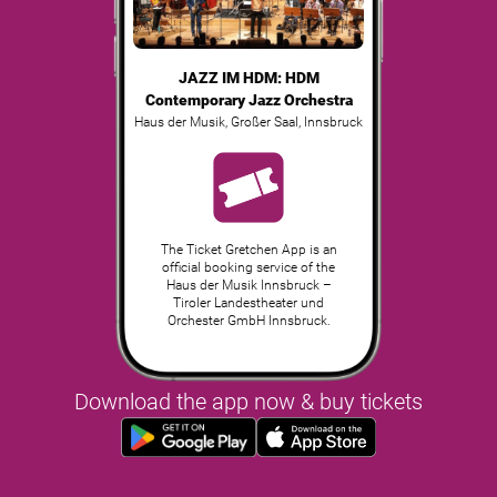
JAZZ IM HDM: HDM
Contemporary Jazz Orchestra
Haus der Musik, Großer Saal
,
Innsbruck
The Ticket Gretchen App is an
official booking service of the
Haus der Musik Innsbruck –
Tiroler Landestheater und
Orchester GmbH Innsbruck.
Download the app now & buy tickets