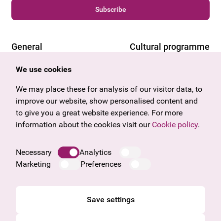
Subscribe
General
Cultural programme
Offers & News
Vienna
We use cookies
U27
Tyrol
Gift voucher
Vorarlberg
We may place these for analysis of our visitor data, to
Frequently asked questions
Burgenland
improve our website, show personalised content and
Salzburg
to give you a great website experience. For more
Upper Austria
information about the cookies visit our
Cookie policy
.
Company
Legal notice
Necessary
Analytics
Data protection information
Marketing
Preferences
Cookie information
General Terms and Conditions
Save settings