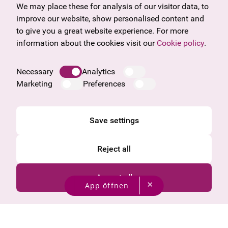
Gift voucher
Vorarlberg
We may place these for analysis of our visitor data, to
Frequently asked questions
Burgenland
improve our website, show personalised content and
Salzburg
to give you a great website experience. For more
Upper Austria
information about the cookies visit our
Cookie policy
.
Company
Legal notice
Necessary
Analytics
Data protection information
Marketing
Preferences
Cookie information
General Terms and Conditions
Save settings
Reject all
Accept all