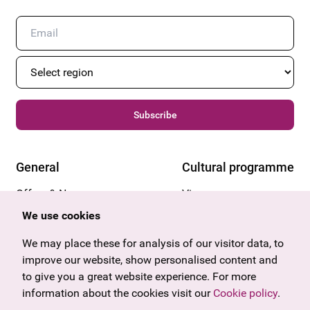
Subscribe
General
Cultural programme
Offers & News
Vienna
U27
Tyrol
We use cookies
Gift voucher
Vorarlberg
Frequently asked questions
Burgenland
We may place these for analysis of our visitor data, to
Salzburg
improve our website, show personalised content and
Upper Austria
to give you a great website experience. For more
Company
information about the cookies visit our
Cookie policy
.