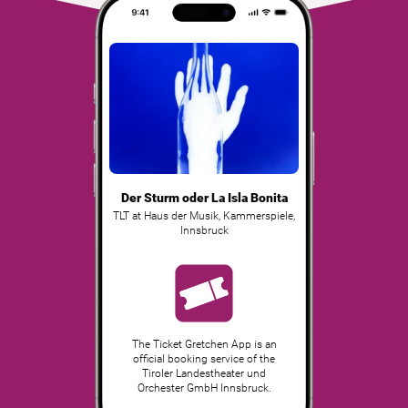
Der Sturm oder La Isla Bonita
TLT at Haus der Musik, Kammerspiele
,
Innsbruck
The Ticket Gretchen App is an
official booking service of the
Tiroler Landestheater und
Orchester GmbH Innsbruck.