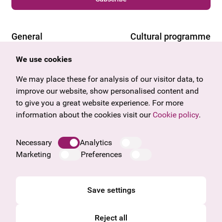
General
Cultural programme
Offers & News
Vienna
We use cookies
U27
Tyrol
Gift voucher
Vorarlberg
We may place these for analysis of our visitor data, to
Frequently asked questions
Burgenland
improve our website, show personalised content and
Salzburg
to give you a great website experience. For more
Upper Austria
information about the cookies visit our
Cookie policy
.
Company
Legal notice
Necessary
Analytics
Data protection information
Marketing
Preferences
Cookie information
General Terms and Conditions
Save settings
Reject all