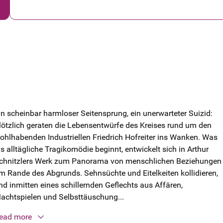
in scheinbar harmloser Seitensprung, ein unerwarteter Suizid:
lötzlich geraten die Lebensentwürfe des Kreises rund um den
ohlhabenden Industriellen Friedrich Hofreiter ins Wanken. Was
ls alltägliche Tragikomödie beginnt, entwickelt sich in Arthur
chnitzlers Werk zum Panorama von menschlichen Beziehungen
m Rande des Abgrunds. Sehnsüchte und Eitelkeiten kollidieren,
nd inmitten eines schillernden Geflechts aus Affären,
achtspielen und Selbsttäuschung...
ead more