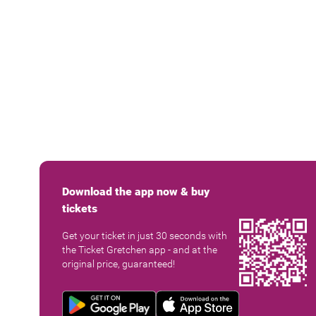
Download the app now & buy
tickets
Get your ticket in just 30 seconds with
the Ticket Gretchen app - and at the
original price, guaranteed!