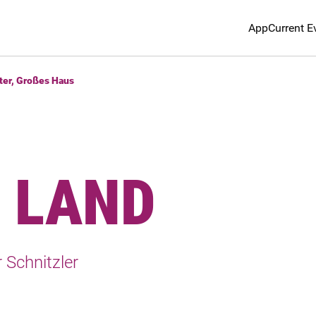
App
Current E
ter, Großes Haus
E LAND
 Schnitzler