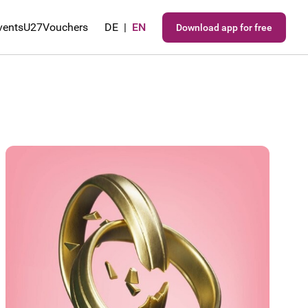
vents
U27
Vouchers
DE
|
EN
Download app for free