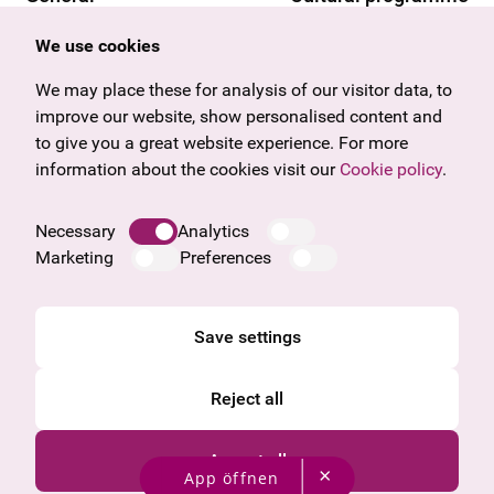
Offers & News
Vienna
We use cookies
U27
Tyrol
Gift voucher
Vorarlberg
We may place these for analysis of our visitor data, to
Frequently asked questions
Burgenland
improve our website, show personalised content and
Salzburg
to give you a great website experience. For more
Upper Austria
information about the cookies visit our
Cookie policy
.
Company
Legal notice
Necessary
Analytics
Data protection information
Marketing
Preferences
Cookie information
General Terms and Conditions
Save settings
Reject all
Accept all