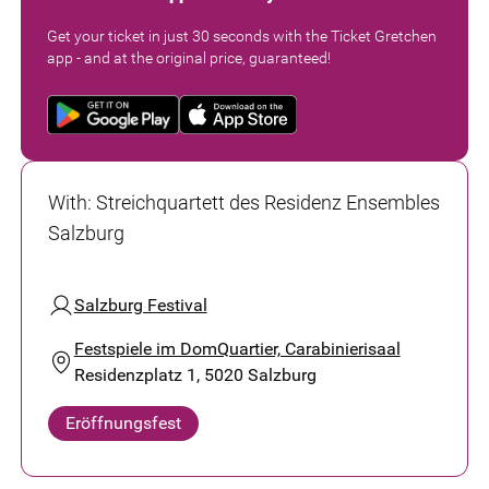
Get your ticket in just 30 seconds with the Ticket Gretchen
app - and at the original price, guaranteed!
With
:
Streichquartett des Residenz Ensembles
Salzburg
Salzburg Festival
Festspiele im DomQuartier, Carabinierisaal
Residenzplatz 1, 5020 Salzburg
Eröffnungsfest