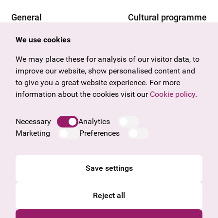
General
Cultural programme
Offers & News
Vienna
We use cookies
U27
Tyrol
Gift voucher
Vorarlberg
We may place these for analysis of our visitor data, to
Frequently asked questions
Burgenland
improve our website, show personalised content and
Salzburg
to give you a great website experience. For more
Upper Austria
information about the cookies visit our
Cookie policy
.
Company
Legal notice
Necessary
Analytics
Data protection information
Marketing
Preferences
Cookie information
General Terms and Conditions
Save settings
Reject all