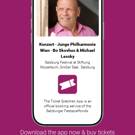
Konzert · Junge Philharmonie
Wien · Bo Skovhus & Michael
Lessky
Salzburg Festival at Stiftung
Mozarteum, Großer Saal
,
Salzburg
The Ticket Gretchen App is an
official booking service of the
Salzburger Festspielfonds.
Download the app now & buy tickets