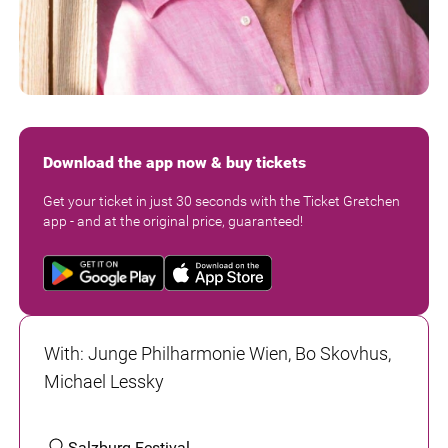
Download the app now & buy tickets
Get your ticket in just 30 seconds with the Ticket Gretchen
app - and at the original price, guaranteed!
With
:
Junge Philharmonie Wien, Bo Skovhus,
Michael Lessky
Salzburg Festival