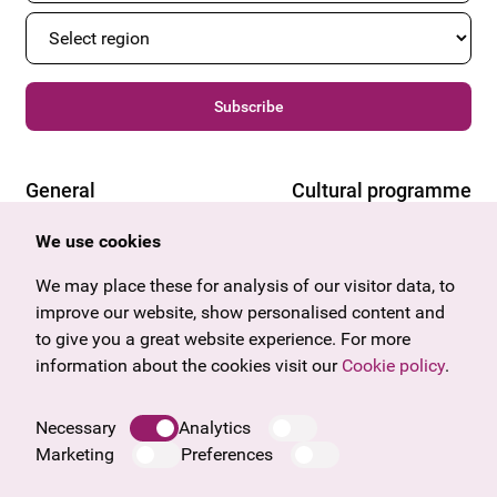
Subscribe
General
Cultural programme
Offers & News
Vienna
We use cookies
U27
Tyrol
Gift voucher
Vorarlberg
We may place these for analysis of our visitor data, to
Frequently asked questions
Burgenland
improve our website, show personalised content and
Salzburg
to give you a great website experience. For more
Upper Austria
information about the cookies visit our
Cookie policy
.
Company
Legal notice
Necessary
Analytics
Data protection information
Marketing
Preferences
Cookie information