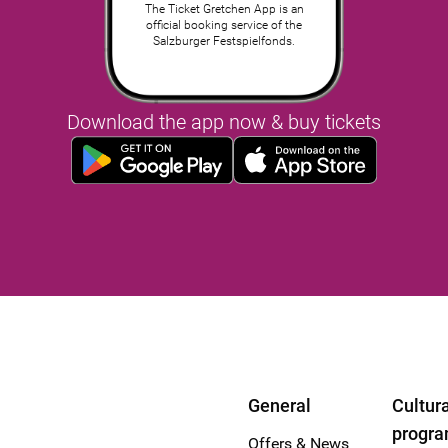
The Ticket Gretchen App is an
official booking service of the
Salzburger Festspielfonds.
Download the app now & buy tickets
General
Cultura
progr
Offers & News