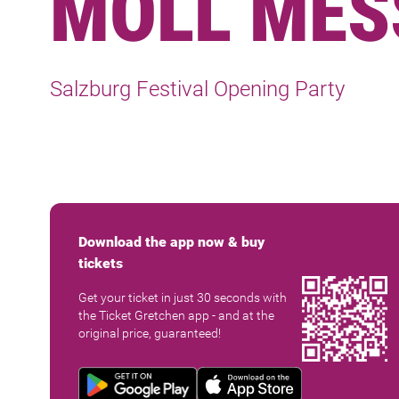
MOLL MES
Salzburg Festival Opening Party
Download the app now & buy
tickets
Get your ticket in just 30 seconds with
the Ticket Gretchen app - and at the
original price, guaranteed!