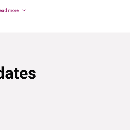
ead more
dates