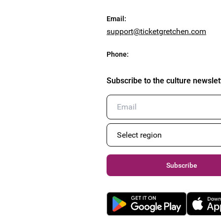
Email
:
support@ticketgretchen.com
Phone
:
Subscribe to the culture newslet
Subscribe