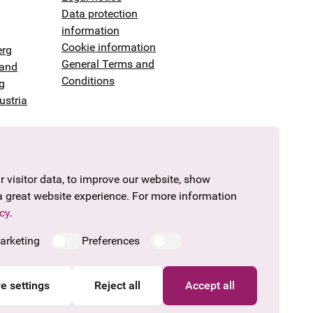
Data protection
information
Cookie information
erg
General Terms and
land
Conditions
g
ustria
 visitor data, to improve our website, show
a great website experience. For more information
cy
.
arketing
Preferences
e settings
Reject all
Accept all