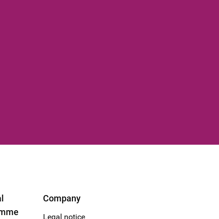
l
Company
amme
Legal notice