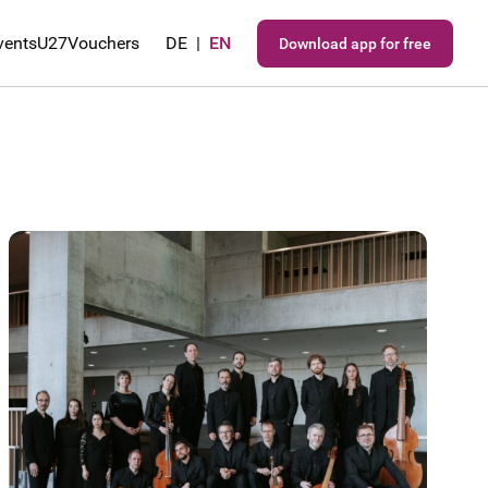
vents
U27
Vouchers
DE
|
EN
Download app for free
-