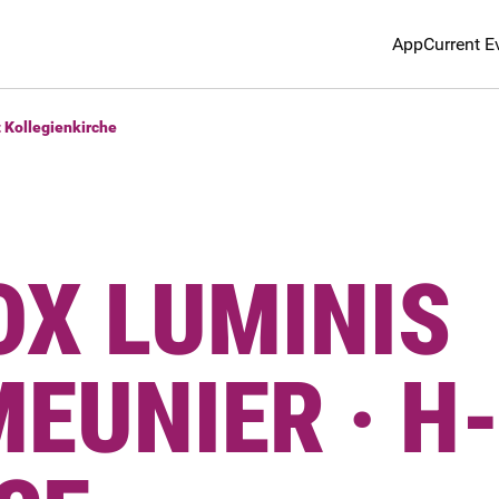
App
Current E
t Kollegienkirche
OX LUMINIS
MEUNIER · H