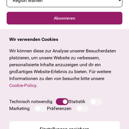
Abonnieren
Wir verwenden Cookies
Allgemein
Kulturangebot
Angebote & News
Wien
Wir können diese zur Analyse unserer Besucherdaten
U27
Tirol
platzieren, um unsere Website zu verbessern,
Geschenkgutschein
Vorarlberg
personalisierte Inhalte anzuzeigen und dir ein
Häufige Fragen
Burgenland
großartiges Website-Erlebnis zu bieten. Für weitere
Salzburg
Informationen zu den von besuche bitte unsere
Oberösterreich
Cookie-Policy
.
Unternehmen
Impressum
Technisch notwendig
Statistik
Datenschutzinformation
Marketing
Präferenzen
Cookie Information
AGB