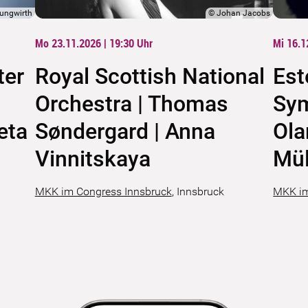
Jungwirth
©
Johan Jacobs
Mo 23.11.2026 | 19:30
Uhr
Mi 16.1
ter
Royal Scottish National
Est
Orchestra | Thomas
Sym
eta
Søndergard | Anna
Ola
Vinnitskaya
Mül
MKK im Congress Innsbruck
,
Innsbruck
MKK im