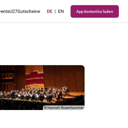
vents
U27
Gutscheine
DE
|
EN
App kostenlos laden
©
Hannah Rosenhammer