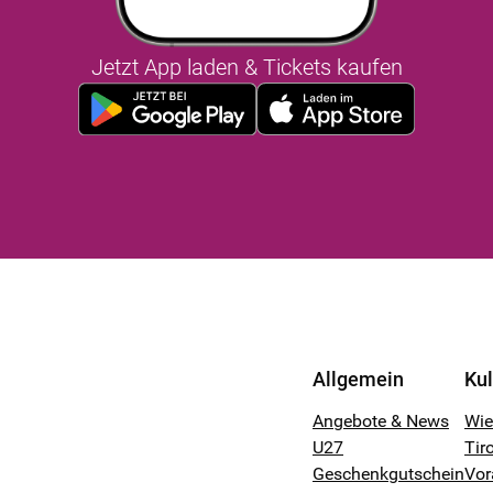
Jetzt App laden & Tickets kaufen
Allgemein
Ku
Angebote & News
Wi
U27
Tiro
Geschenkgutschein
Vor