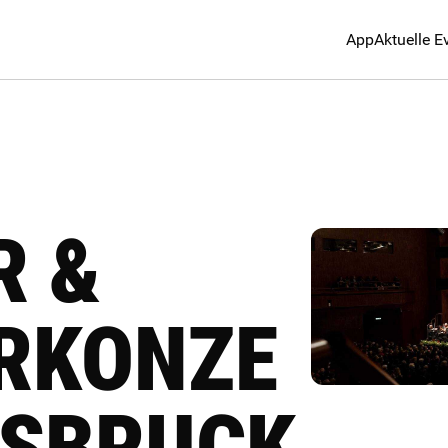
App
Aktuelle E
R &
RKONZE
NSBRUCK