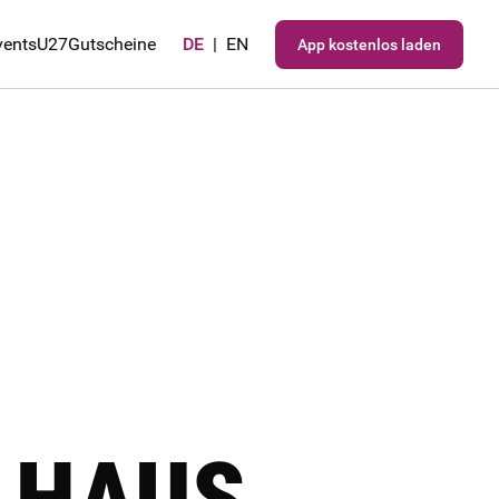
vents
U27
Gutscheine
DE
|
EN
App kostenlos laden
HAUS