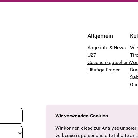
Allgemein
Ku
Angebote & News
Wi
U27
Tiro
Geschenkgutschein
Vor
Häufige Fragen
Bur
Sal
Obe
Wir verwenden Cookies
Wir können diese zur Analyse unserer
verbessern, personalisierte Inhalte an