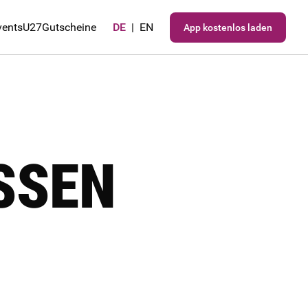
vents
U27
Gutscheine
DE
|
EN
App kostenlos laden
SEN F