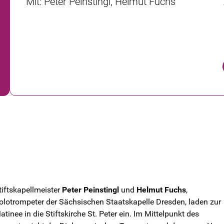
Mit
:
Peter Peinstingl, Helmut Fuchs
tiftskapellmeister
Peter Peinstingl
und
Helmut Fuchs
,
olotrompeter der Sächsischen Staatskapelle Dresden, laden zur
atinee in die Stiftskirche St. Peter ein. Im Mittelpunkt des