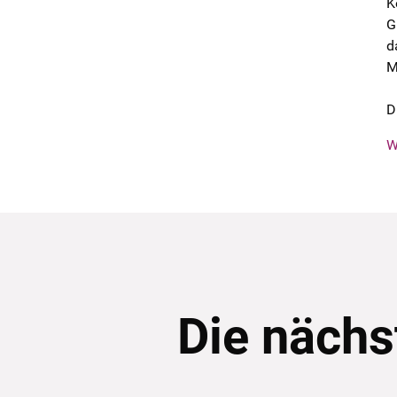
K
G
d
M
D
W
Die nächs