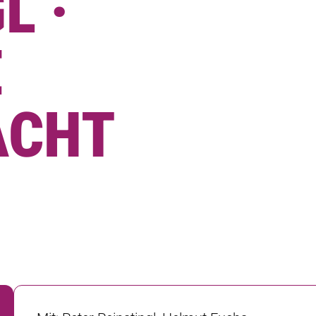
L ·
E
ACHT