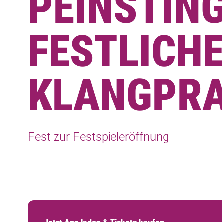
PEINSTING
FESTLICH
KLANGPR
Fest zur Festspieleröffnung
Jetzt App laden & Tickets kaufen