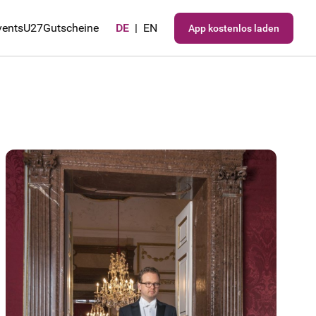
vents
U27
Gutscheine
DE
|
EN
App kostenlos laden