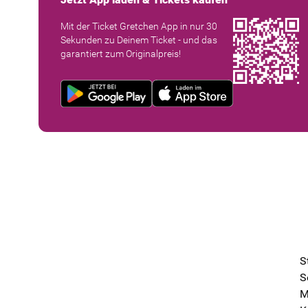
Mit der Ticket Gretchen App in nur 30
Sekunden zu Deinem Ticket - und das
garantiert zum Originalpreis!
S
S
M