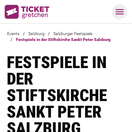
Events
/
Salzburg
/
Salzburger Festspiele
/
Festspiele in der Stiftskirche Sankt Peter Salzburg
FESTSPIELE IN
DER
STIFTSKIRCHE
SANKT PETER
SALZBURG