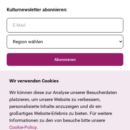
Kulturnewsletter abonnieren
:
Abonnieren
Wir verwenden Cookies
Allgemein
Kulturangebot
Wir können diese zur Analyse unserer Besucherdaten
Angebote & News
Wien
platzieren, um unsere Website zu verbessern,
U27
Tirol
personalisierte Inhalte anzuzeigen und dir ein
Geschenkgutschein
Vorarlberg
großartiges Website-Erlebnis zu bieten. Für weitere
Häufige Fragen
Burgenland
Informationen zu den von besuche bitte unsere
Salzburg
Cookie-Policy
.
Oberösterreich