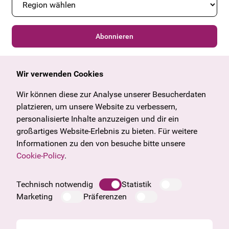
Abonnieren
Wir verwenden Cookies
Allgemein
Kulturangebot
Angebote & News
Wien
Wir können diese zur Analyse unserer Besucherdaten
U27
Tirol
platzieren, um unsere Website zu verbessern,
Geschenkgutschein
Vorarlberg
personalisierte Inhalte anzuzeigen und dir ein
Häufige Fragen
Burgenland
großartiges Website-Erlebnis zu bieten. Für weitere
Salzburg
Informationen zu den von besuche bitte unsere
Oberösterreich
Cookie-Policy
.
Unternehmen
Impressum
Technisch notwendig
Statistik
Datenschutzinformation
Marketing
Präferenzen
Cookie Information
AGB