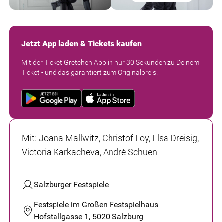
Jetzt App laden & Tickets kaufen
Mit der Ticket Gretchen App in nur 30 Sekunden zu Deinem
Ticket - und das garantiert zum Originalpreis!
Mit
:
Joana Mallwitz, Christof Loy, Elsa Dreisig,
Victoria Karkacheva, Andrè Schuen
Salzburger Festspiele
Festspiele im Großen Festspielhaus
Hofstallgasse 1, 5020 Salzburg