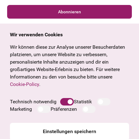
Abonnieren
Wir verwenden Cookies
Allgemein
Kulturangebot
Angebote & News
Wien
Wir können diese zur Analyse unserer Besucherdaten
U27
Tirol
platzieren, um unsere Website zu verbessern,
Geschenkgutschein
Vorarlberg
personalisierte Inhalte anzuzeigen und dir ein
Häufige Fragen
Burgenland
großartiges Website-Erlebnis zu bieten. Für weitere
Salzburg
Informationen zu den von besuche bitte unsere
Oberösterreich
Cookie-Policy
.
Unternehmen
Impressum
Technisch notwendig
Statistik
Datenschutzinformation
Marketing
Präferenzen
Cookie Information
AGB
Einstellungen speichern