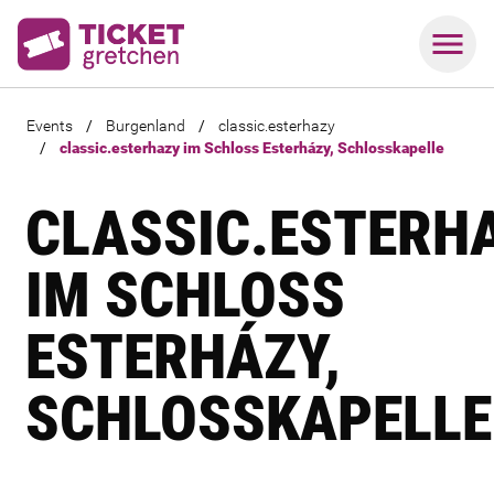
Events
/
Burgenland
/
classic.esterhazy
/
classic.esterhazy im Schloss Esterházy, Schlosskapelle
CLASSIC.ESTERH
IM SCHLOSS
ESTERHÁZY,
SCHLOSSKAPELLE