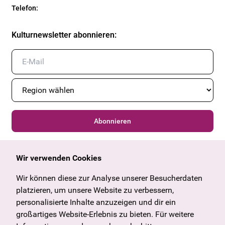
Telefon
:
Kulturnewsletter abonnieren
:
Abonnieren
Wir verwenden Cookies
Allgemein
Kulturangebot
Angebote & News
Wien
Wir können diese zur Analyse unserer Besucherdaten
U27
Tirol
platzieren, um unsere Website zu verbessern,
Geschenkgutschein
Vorarlberg
personalisierte Inhalte anzuzeigen und dir ein
Häufige Fragen
Burgenland
großartiges Website-Erlebnis zu bieten. Für weitere