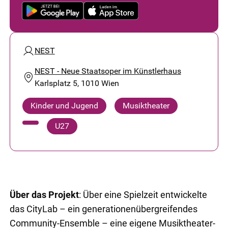
NEST
NEST - Neue Staatsoper im Künstlerhaus
Karlsplatz 5, 1010 Wien
Kinder und Jugend
Musiktheater
U27
Über das Projekt
: Über ei­ne Spiel­zeit ent­wi­ckel­te
das CityLab – ein ge­ne­ra­tio­nen­über­grei­fen­des
Community-Ensemble – ei­ne ei­ge­ne Mu­sik­thea­ter-