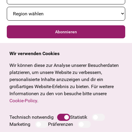
Abonnieren
Wir verwenden Cookies
Allgemein
Kulturangebot
Angebote & News
Wien
Wir können diese zur Analyse unserer Besucherdaten
U27
Tirol
platzieren, um unsere Website zu verbessern,
Geschenkgutschein
Vorarlberg
personalisierte Inhalte anzuzeigen und dir ein
Häufige Fragen
Burgenland
großartiges Website-Erlebnis zu bieten. Für weitere
Salzburg
Informationen zu den von besuche bitte unsere
Oberösterreich
Cookie-Policy
.
Unternehmen
Impressum
Technisch notwendig
Statistik
Datenschutzinformation
Marketing
Präferenzen
Cookie Information