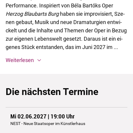
Per­for­mance. In­spi­riert von Béla Bartóks Oper
Herzog Blaubarts Burg
ha­ben sie im­pro­vi­siert, Sze­
nen ge­baut, Mu­sik und neue Dra­ma­tur­gi­en ent­wi­
ckelt und die In­hal­te und The­men der Oper in Be­zug
zur ei­ge­nen Le­bens­welt ge­setzt. Da­raus ist ein ei­
ge­nes Stück ent­stan­den, das im Ju­ni 2027 im ...
Weiterlesen
Die nächsten Termine
Mi 02.06.2027 | 19:00
Uhr
NEST - Neue Staatsoper im Künstlerhaus