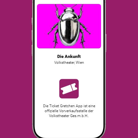
Die Ankunft
Volkstheater
,
Wien
Die Ticket Gretchen App ist eine
offizielle Vorverkaufsstelle der
Volkstheater Ges.m.b.H..