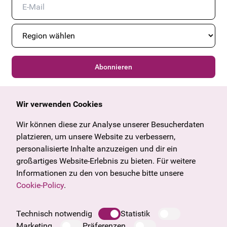
Abonnieren
Wir verwenden Cookies
Allgemein
Kulturangebot
Angebote & News
Wien
Wir können diese zur Analyse unserer Besucherdaten
U27
Tirol
platzieren, um unsere Website zu verbessern,
Geschenkgutschein
Vorarlberg
personalisierte Inhalte anzuzeigen und dir ein
Häufige Fragen
Burgenland
großartiges Website-Erlebnis zu bieten. Für weitere
Salzburg
Informationen zu den von besuche bitte unsere
Oberösterreich
Cookie-Policy
.
Unternehmen
Impressum
Technisch notwendig
Statistik
Datenschutzinformation
Marketing
Präferenzen