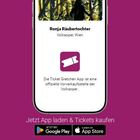
Ronja Räubertochter
Volksoper
,
Wien
Die Ticket Gretchen App ist eine
offizielle Vorverkaufsstelle der
Volksoper .
Jetzt App laden & Tickets kaufen