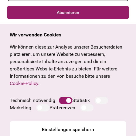
Abonnieren
Wir verwenden Cookies
Allgemein
Kulturangebot
Angebote & News
Wien
Wir können diese zur Analyse unserer Besucherdaten
U27
Tirol
platzieren, um unsere Website zu verbessern,
Geschenkgutschein
Vorarlberg
personalisierte Inhalte anzuzeigen und dir ein
Häufige Fragen
Burgenland
großartiges Website-Erlebnis zu bieten. Für weitere
Salzburg
Informationen zu den von besuche bitte unsere
Oberösterreich
Cookie-Policy
.
Unternehmen
Impressum
Technisch notwendig
Statistik
Datenschutzinformation
Marketing
Präferenzen
Cookie Information
AGB
Einstellungen speichern