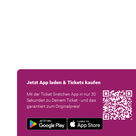
Jetzt App laden & Tickets kaufen
Mit der Ticket Gretchen App in nur 30
Sekunden zu Deinem Ticket - und das
garantiert zum Originalpreis!