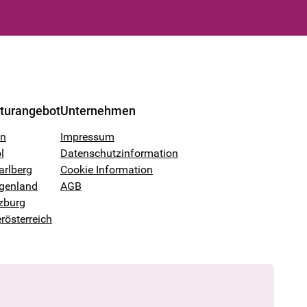
lturangebot
Unternehmen
en
Impressum
l
Datenschutzinformation
arlberg
Cookie Information
genland
AGB
zburg
rösterreich