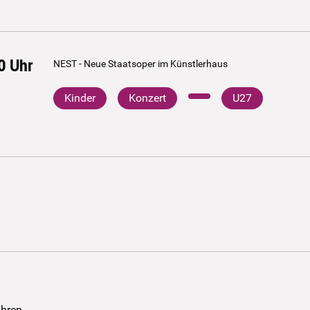
0
Uhr
NEST - Neue Staatsoper im Künstlerhaus
Kinder
Konzert
U27
ühren