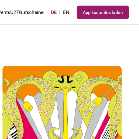
vents
U27
Gutscheine
DE
|
EN
App kostenlos laden