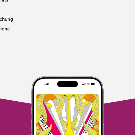
uchung
phone