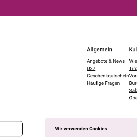
Allgemein
Ku
Angebote & News
Wi
U27
Tiro
Geschenkgutschein
Vor
Häufige Fragen
Bur
Sal
Obe
Wir verwenden Cookies