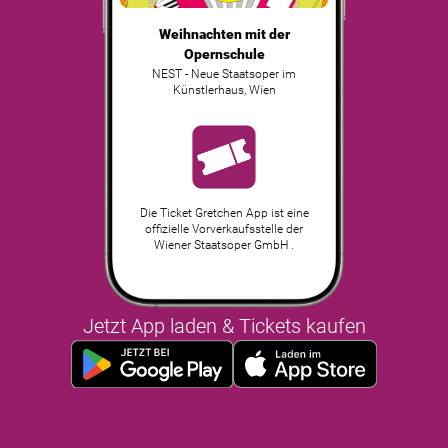
Weihnachten mit der
Opernschule
NEST - Neue Staatsoper im
Künstlerhaus
,
Wien
Die Ticket Gretchen App ist eine
offizielle Vorverkaufsstelle der
Wiener Staatsoper GmbH .
Jetzt App laden & Tickets kaufen