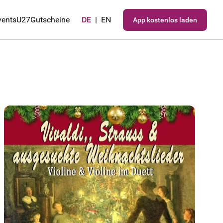
vents
U27
Gutscheine
DE
|
EN
App kostenlos laden