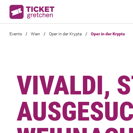
Events
/
Wien
/
Oper in der Krypta
/
Oper in der Krypta
VIVALDI, 
AUSGESU