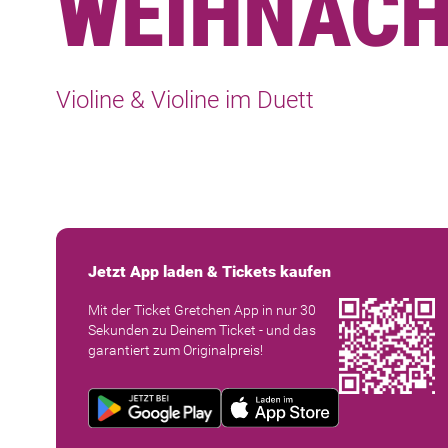
WEIHNACH
Violine & Violine im Duett
Jetzt App laden & Tickets kaufen
Mit der Ticket Gretchen App in nur 30
Sekunden zu Deinem Ticket - und das
garantiert zum Originalpreis!