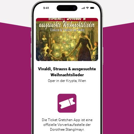
Vivaldi, Strauss & ausgesuchte
Weihnachtslieder
Oper in der Krypta
,
Wien
Die Ticket Gretchen App ist eine
offizielle Vorverkaufsstelle der
Dorothee Stanglmayr.