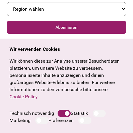
Abonnieren
Wir verwenden Cookies
Allgemein
Kulturangebot
Angebote & News
Wien
Wir können diese zur Analyse unserer Besucherdaten
U27
Tirol
platzieren, um unsere Website zu verbessern,
Geschenkgutschein
Vorarlberg
personalisierte Inhalte anzuzeigen und dir ein
Häufige Fragen
Burgenland
großartiges Website-Erlebnis zu bieten. Für weitere
Salzburg
Informationen zu den von besuche bitte unsere
Oberösterreich
Cookie-Policy
.
Unternehmen
Impressum
Technisch notwendig
Statistik
Datenschutzinformation
Marketing
Präferenzen
Cookie Information