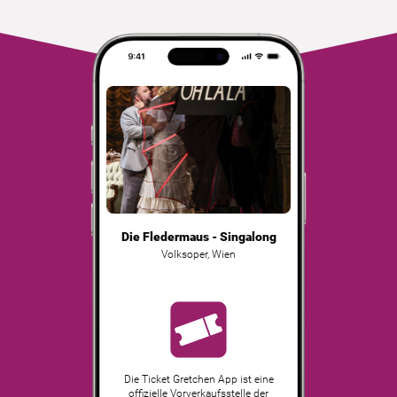
Die Fledermaus - Singalong
Volksoper
,
Wien
Die Ticket Gretchen App ist eine
offizielle Vorverkaufsstelle der