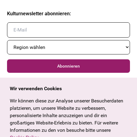
Kulturnewsletter abonnieren
:
Abonnieren
Wir verwenden Cookies
Allgemein
Kulturangebot
Angebote & News
Wien
Wir können diese zur Analyse unserer Besucherdaten
U27
Tirol
platzieren, um unsere Website zu verbessern,
Geschenkgutschein
Vorarlberg
personalisierte Inhalte anzuzeigen und dir ein
Häufige Fragen
Burgenland
großartiges Website-Erlebnis zu bieten. Für weitere
Salzburg
Informationen zu den von besuche bitte unsere