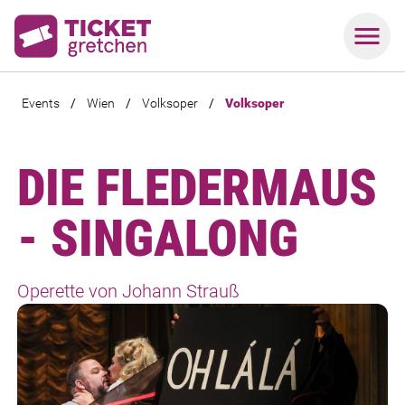
Events
/
Wien
/
Volksoper
/
Volksoper
DIE FLEDERMAUS
- SINGALONG
Operette von Johann Strauß