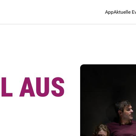
App
Aktuelle E
L AUS