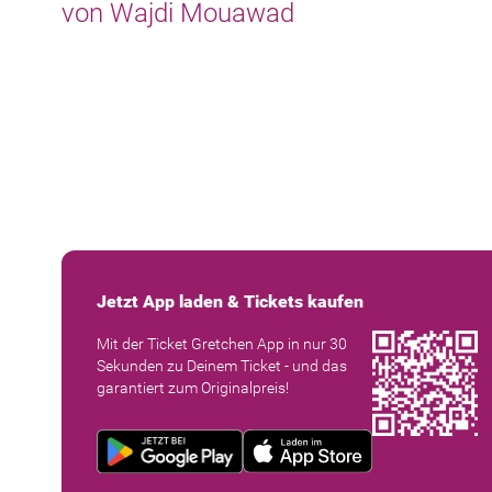
von Wajdi Mouawad
Jetzt App laden & Tickets kaufen
Mit der Ticket Gretchen App in nur 30
Sekunden zu Deinem Ticket - und das
garantiert zum Originalpreis!