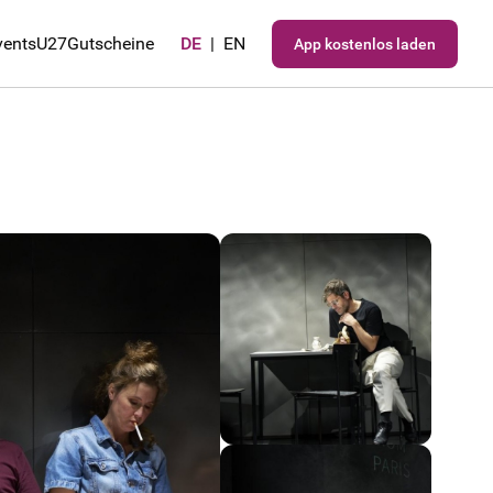
vents
U27
Gutscheine
DE
|
EN
App kostenlos laden